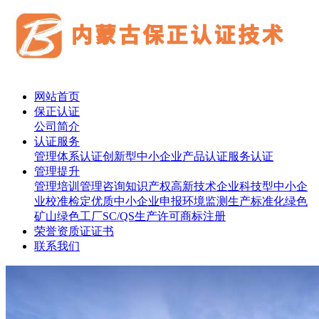
网站首页
保正认证
公司简介
认证服务
管理体系认证
创新型中小企业
产品认证
服务认证
管理提升
管理培训
管理咨询
知识产权
高新技术企业
科技型中小企
业
校准检定
优质中小企业申报
环境监测
生产标准化
绿色
矿山
绿色工厂
SC/QS生产许可
商标注册
荣誉资质证证书
联系我们