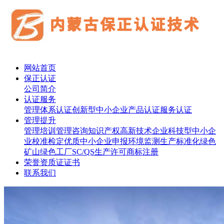
网站首页
保正认证
公司简介
认证服务
管理体系认证
创新型中小企业
产品认证
服务认证
管理提升
管理培训
管理咨询
知识产权
高新技术企业
科技型中小企
业
校准检定
优质中小企业申报
环境监测
生产标准化
绿色
矿山
绿色工厂
SC/QS生产许可
商标注册
荣誉资质证证书
联系我们